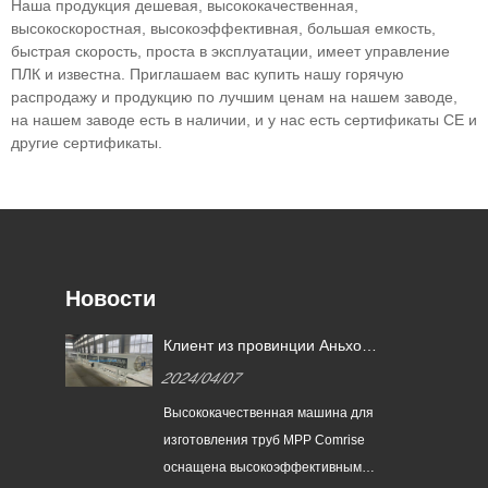
Наша продукция дешевая, высококачественная,
высокоскоростная, высокоэффективная, большая емкость,
быстрая скорость, проста в эксплуатации, имеет управление
ПЛК и известна. Приглашаем вас купить нашу горячую
распродажу и продукцию по лучшим ценам на нашем заводе,
на нашем заводе есть в наличии, и у нас есть сертификаты CE и
другие сертификаты.
Новости
а
Клиент из провинции Аньхой
заказал линию по
2024/04/07
мм
производству однослойных
труб MPP 1 апреля 2024 года,
Высококачественная машина для
диаметр труб 75-250 мм.
изготовления труб MPP Comrise
оснащена высокоэффективным