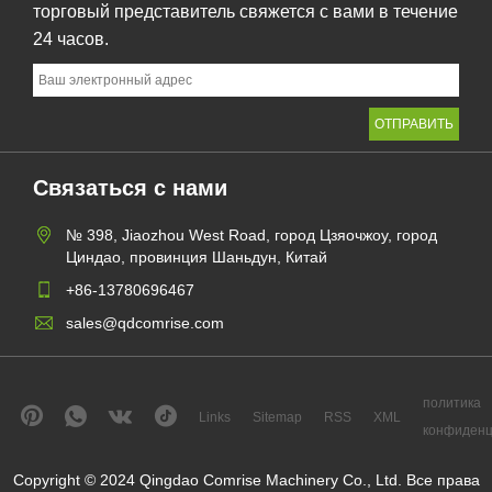
торговый представитель свяжется с вами в течение
24 часов.
Связаться с нами
№ 398, Jiaozhou West Road, город Цзяочжоу, город
Циндао, провинция Шаньдун, Китай
+86-13780696467
sales@qdcomrise.com
политика
Links
Sitemap
RSS
XML
конфиденц
Copyright © 2024 Qingdao Comrise Machinery Co., Ltd. Все права